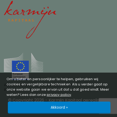
Om u beter en persoonlijker te helpen, gebruiken wij
cookies en vergelijkbare technieken. Als u verder gaat op
Deze activiteit profiteert van de steun van de
onze website gaan we ervan uit dat u dat goed vindt. Meer
Europese Unie in het kader van het InvestEU-fonds
weten? Lees dan onze
privacy policy
.
© Copyright 2026 -
Karmijn Kapitaal
gerealiseerd
door
Studioweb.nl
Privacy policy
SFDR
Akkoord »