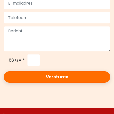
88+
=
*
Versturen