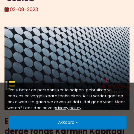
02-08-2023
Om u beter en persoonlijker te helpen, gebruiken wij
cookies en vergelijkbare technieken. Als u verder gaat op
onze website gaan we ervan uit dat u dat goed vindt. Meer
weten? Lees dan onze
privacy policy
.
EIF stapt met €15 miljoen in
Akkoord »
derde fonds Karmijn Kapitaal