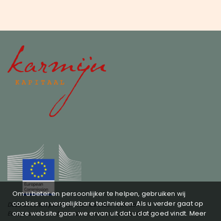
Om u beter en persoonlijker te helpen, gebruiken wij
cookies en vergelijkbare technieken. Als u verder gaat op
Deze activiteit profiteert van de steun van de
onze website gaan we ervan uit dat u dat goed vindt. Meer
Europese Unie in het kader van het InvestEU-fonds