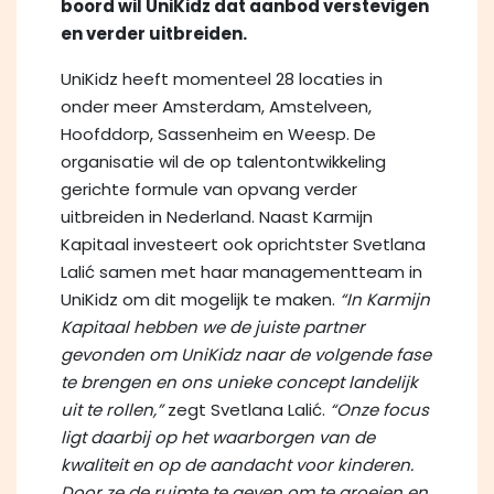
boord wil UniKidz dat aanbod verstevigen
en verder uitbreiden.
UniKidz heeft momenteel 28 locaties in
onder meer Amsterdam, Amstelveen,
Hoofddorp, Sassenheim en Weesp. De
organisatie wil de op talentontwikkeling
gerichte formule van opvang verder
uitbreiden in Nederland. Naast Karmijn
Kapitaal investeert ook oprichtster Svetlana
Lalić samen met haar managementteam in
UniKidz om dit mogelijk te maken.
“In Karmijn
Kapitaal hebben we de juiste partner
gevonden om UniKidz naar de volgende fase
te brengen en ons unieke concept landelijk
uit te rollen,”
zegt Svetlana Lalić.
“Onze focus
ligt daarbij op het waarborgen van de
kwaliteit en op de aandacht voor kinderen.
Door ze de ruimte te geven om te groeien en