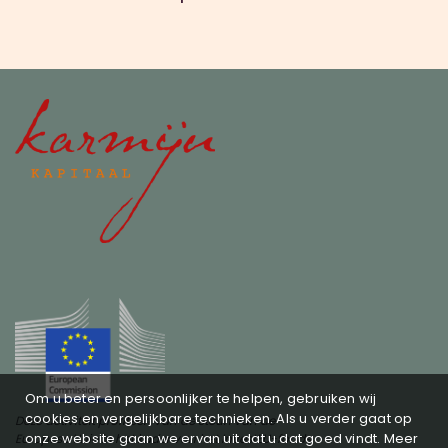
Om u beter en persoonlijker te helpen, gebruiken wij
cookies en vergelijkbare technieken. Als u verder gaat op
Deze activiteit profiteert van de steun van de
onze website gaan we ervan uit dat u dat goed vindt. Meer
Europese Unie in het kader van het InvestEU-fonds