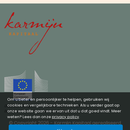
Om u beter en persoonlijker te helpen, gebruiken wij
cookies en vergelijkbare technieken. Als u verder gaat op
Deze activiteit profiteert van de steun van de
onze website gaan we ervan uit dat u dat goed vindt. Meer
Europese Unie in het kader van het InvestEU-fonds
weten? Lees dan onze
privacy policy
.
© Copyright 2026 -
Karmijn Kapitaal
gerealiseerd
door
Studioweb.nl
Privacy policy
SFDR