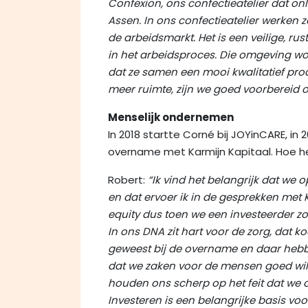
Confexion, ons confectieatelier dat onl
Assen. In ons confectieatelier werken
de arbeidsmarkt. Het is een veilige, 
in het arbeidsproces. Die omgeving word
dat ze samen een mooi kwalitatief pr
meer ruimte, zijn we goed voorbereid 
Menselijk ondernemen
In 2018 startte Corné bij JOYinCARE, in
overname met Karmijn Kapitaal. Hoe heb
Robert:
“Ik vind het belangrijk dat w
en dat ervoer ik in de gesprekken met K
equity dus toen we een investeerder zo
In ons DNA zit hart voor de zorg, dat k
geweest bij de overname en daar hebben
dat we zaken voor de mensen goed will
houden ons scherp op het feit dat we 
Investeren is een belangrijke basis vo