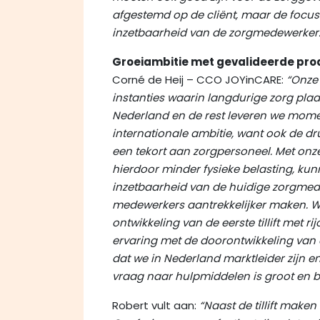
afgestemd op de cliënt, maar de focus 
inzetbaarheid van de zorgmedewerker.
Groeiambitie met gevalideerde pr
Corné de Heij – CCO JOYinCARE:
“Onze 
instanties waarin langdurige zorg plaat
Nederland en de rest leveren we mome
internationale ambitie, want ook de dr
een tekort aan zorgpersoneel. Met onz
hierdoor minder fysieke belasting, k
inzetbaarheid van de huidige zorgmed
medewerkers aantrekkelijker maken. W
ontwikkeling van de eerste tillift met 
ervaring met de doorontwikkeling van d
dat we in Nederland marktleider zijn e
vraag naar hulpmiddelen is groot en bli
Robert vult aan:
“Naast de tillift maken