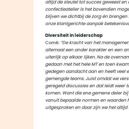
altijd de sleutel tot succes geweest e
confectieatelier is het bovendien mog
blijven we dichtbij de zorg én brengen
onze klantgerichte aanpak betekenisvo
Diversiteit in leiderschap
Corné:
“De kracht van het management
allemaal een ander karakter en een and
uiterlijk op elkaar lijken. Na de ove
gedaan met het hele MT en toen kwam di
gedegen aandacht aan en heeft veel er
gemengde teams. Juist omdat we versc
geregeld discussies en dat leidt weer 
komen. Want die ene gemene deler bij o
vanuit bepaalde normen en waarden h
uitgesproken en daar zijn we het altijd 