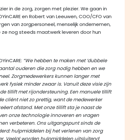
ezier in de zorg, zorgen met plezier. We gaan in
JOYinCARE en Robert van Leeuwen, COO/CFO van
rgen van zorgpersoneel, menselijk ondernemen,
oe ze nog steeds maatwerk leveren door hun
OYinCARE:
“We hebben te maken met ‘dubbele
t aantal ouderen die zorg nodig hebben en we
neel. Zorgmedewerkers kunnen langer met
erk fysiek minder zwaar is. Vanuit deze visie zijn
tillift met rijondersteuning. Een manuele tillift
 cliënt niet zo prettig, want de medewerker
ëert afstand. Met onze tillift sta je naast de
lijven onze technologie innoveren en vragen
nnen verbeteren. Ons uitgangspunt sinds de
nderd: hulpmiddelen bij het verlenen van zorg
r. Veelal worden hulpmiddelen uitsluitend