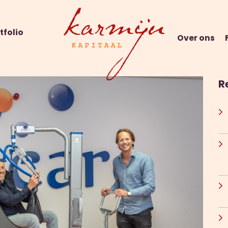
tfolio
Over ons
R