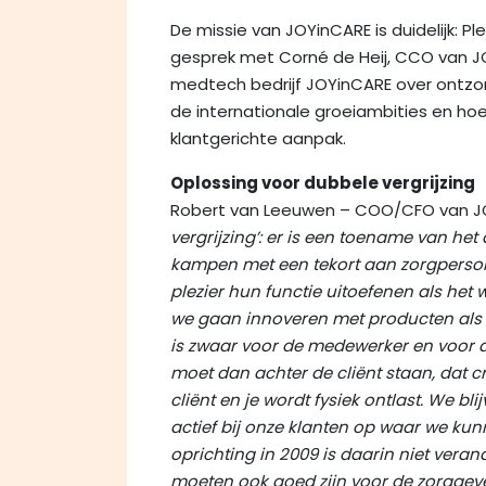
De missie van JOYinCARE is duidelijk: Pl
gesprek met Corné de Heij, CCO van 
medtech bedrijf JOYinCARE over ontzo
de internationale groeiambities en h
klantgerichte aanpak.
Oplossing voor dubbele vergrijzing
Robert van Leeuwen – COO/CFO van J
vergrijzing’: er is een toename van he
kampen met een tekort aan zorgperso
plezier hun functie uitoefenen als het w
we gaan innoveren met producten als de 
is zwaar voor de medewerker en voor de
moet dan achter de cliënt staan, dat cre
cliënt en je wordt fysiek ontlast. We b
actief bij onze klanten op waar we ku
oprichting in 2009 is daarin niet vera
moeten ook goed zijn voor de zorggeve