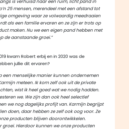
angs is verhuisd naar een ruim, licht pand in
 zo’n 25 mensen, merendeel met een afstand tot
rustige omgeving waar ze volwaardig meedraaien
t als een familie ervaren en ze zijn er trots op
oduct maken. Nu we een eigen pand hebben met
op de aanstaande groei.”
 2019 kwam Robert erbij en in 2020 was de
ben jullie dit ervaren?
e op een menselijke manier kunnen ondernemen
armijn meteen. Ik kom zelf ook uit de private
chten, wist ik heel goed wat we nodig hadden.
oesteren we. We zijn dan ook heel selectief
 we nog dagelijks profijt van. Karmijn begrijpt
en doen, daar hebben ze zelf ook oog voor. Ze
onze producten blijven doorontwikkelen.
or groei. Hierdoor kunnen we onze producten