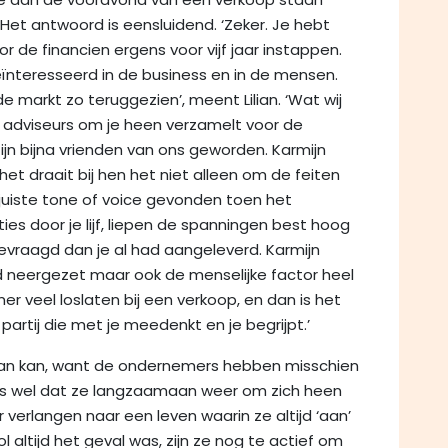
Het antwoord is eensluidend. ‘Zeker. Je hebt
or de financien ergens voor vijf jaar instappen.
 geïnteresseerd in de business en in de mensen.
e markt zo teruggezien’, meent Lilian. ‘Wat wij
ste adviseurs om je heen verzamelt voor de
zijn bijna vrienden van ons geworden. Karmijn
et draait bij hen het niet alleen om de feiten
juiste tone of voice gevonden toen het
s door je lijf, liepen de spanningen best hoog
vraagd dan je al had aangeleverd. Karmijn
ed neergezet maar ook de menselijke factor heel
 veel loslaten bij een verkoop, en dan is het
artij die met je meedenkt en je begrijpt.’
gaan kan, want de ondernemers hebben misschien
 is wel dat ze langzaamaan weer om zich heen
 verlangen naar een leven waarin ze altijd ‘aan’
l altijd het geval was, zijn ze nog te actief om