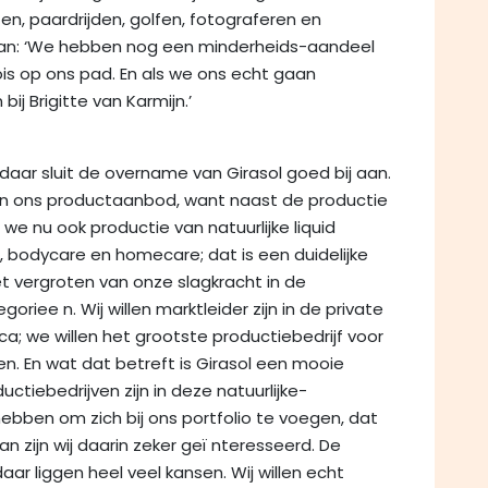
ten, paardrijden, golfen, fotograferen en
Lilian: ‘We hebben nog een minderheids-aandeel
ois op ons pad. En als we ons echt gaan
j Brigitte van Karmijn.’
aar sluit de overname van Girasol goed bij aan.
in ons productaanbod, want naast de productie
we nu ook productie van natuurlijke liquid
, bodycare en homecare; dat is een duidelijke
het vergroten van onze slagkracht in de
riee n. Wij willen marktleider zijn in de private
ca; we willen het grootste productiebedrijf voor
n. En wat dat betreft is Girasol een mooie
tiebedrijven zijn in deze natuurlijke-
ebben om zich bij ons portfolio te voegen, dat
an zijn wij daarin zeker geï nteresseerd. De
aar liggen heel veel kansen. Wij willen echt