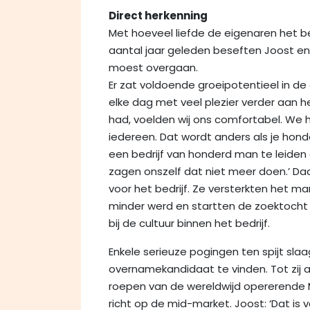
Direct herkenning
Met hoeveel liefde de eigenaren het be
aantal jaar geleden beseften Joost en 
moest overgaan.
Er zat voldoende groeipotentieel in
elke dag met veel plezier verder aan het
had, voelden wij ons comfortabel. W
iedereen. Dat wordt anders als je hon
een bedrijf van honderd man te leide
zagen onszelf dat niet meer doen.’ D
voor het bedrijf. Ze versterkten het 
minder werd en startten de zoektocht n
bij de cultuur binnen het bedrijf.
Enkele serieuze pogingen ten spijt slaag
overnamekandidaat te vinden. Tot zij a
roepen van de wereldwijd opererende M&
richt op de mid-market. Joost: ‘Dat is