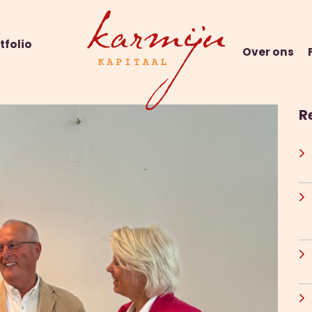
tfolio
Over ons
R