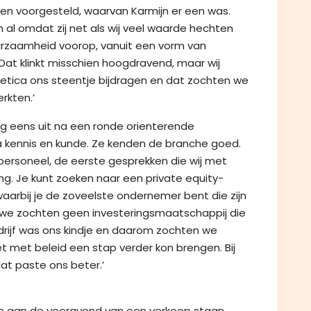
tijen voorgesteld, waarvan Karmijn er een was.
n al omdat zij net als wij veel waarde hechten
rzaamheid voorop, vanuit een vorm van
Dat klinkt misschien hoogdravend, maar wij
etica ons steentje bijdragen en dat zochten we
rkten.’
 nog eens uit na een ronde orienterende
ua kennis en kunde. Ze kenden de branche goed.
personeel, de eerste gesprekken die wij met
ng. Je kunt zoeken naar een private equity-
 waarbij je de zoveelste ondernemer bent die zijn
et; we zochten geen investeringsmaatschappij die
rijf was ons kindje en daarom zochten we
t met beleid een stap verder kon brengen. Bij
at paste ons beter.’
ie aan de vooravond van een verkoop staan