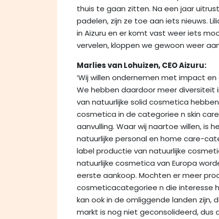
thuis te gaan zitten. Na een jaar uitrus
padelen, zijn ze toe aan iets nieuws. 
in Aizuru en er komt vast weer iets mo
vervelen, kloppen we gewoon weer aan bi
Marlies van Lohuizen, CEO Aizuru:
‘Wij willen ondernemen met impact en d
We hebben daardoor meer diversiteit 
van natuurlijke solid cosmetica hebben 
cosmetica in de categoriee n skin care
aanvulling. Waar wij naartoe willen, is 
natuurlijke personal en home care-catego
label productie van natuurlijke cosmeti
natuurlijke cosmetica van Europa worde
eerste aankoop. Mochten er meer produc
cosmeticacategoriee n die interesse h
kan ook in de omliggende landen zijn, d
markt is nog niet geconsolideerd, dus d