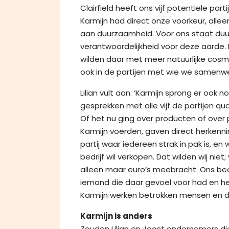
Clairfield heeft ons vijf potentiele par
Karmijn had direct onze voorkeur, allee
aan duurzaamheid. Voor ons staat duu
verantwoordelijkheid voor deze aarde. 
wilden daar met meer natuurlijke cosm
ook in de partijen met wie we samenwe
Lilian vult aan: ‘Karmijn sprong er ook
gesprekken met alle vijf de partijen q
Of het nu ging over producten of over 
Karmijn voerden, gaven direct herkenni
partij waar iedereen strak in pak is, en
bedrijf wil verkopen. Dat wilden wij ni
alleen maar euro’s meebracht. Ons bed
iemand die daar gevoel voor had en he
Karmijn werken betrokken mensen en d
Karmijn is anders
Zouden Lilian en Joost ondernemers d