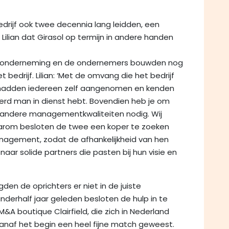
drijf ook twee decennia lang leidden, een
Lilian dat Girasol op termijn in andere handen
 de onderneming en de ondernemers bouwden nog
 bedrijf. Lilian: ‘Met de omvang die het bedrijf
e hadden iedereen zelf aangenomen en kenden
derd man in dienst hebt. Bovendien heb je om
n andere managementkwaliteiten nodig. Wij
aarom besloten de twee een koper te zoeken
management, zodat de afhankelijkheid van hen
aar solide partners die pasten bij hun visie en
den de oprichters er niet in de juiste
nderhalf jaar geleden besloten de hulp in te
A boutique Clairfield, die zich in Nederland
 vanaf het begin een heel fijne match geweest.